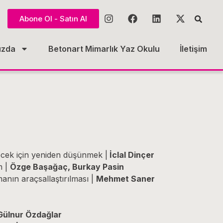
Abone Ol - Satın Al
ızda
Betonart Mimarlık Yaz Okulu
İletişim
lecek için yeniden düşünmek |
İclal Dinçer
m |
Özge Başağaç, Burkay Pasin
anın araçsallaştırılması |
Mehmet Saner
Gülnur Özdağlar