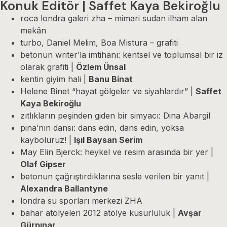
Konuk Editör | Saffet Kaya Bekiroğlu
roca londra galeri zha – mimari sudan ilham alan
mekân
turbo, Daniel Melim, Boa Mistura – grafiti
betonun writer’la imtihanı: kentsel ve toplumsal bir iz
olarak grafiti |
Özlem Ünsal
kentin giyim hali |
Banu Binat
Helene Binet “hayat gölgeler ve siyahlardır” |
Saffet
Kaya Bekiroğlu
zıtlıkların peşinden giden bir simyacı: Dina Abargil
pina’nın dansı: dans edin, dans edin, yoksa
kayboluruz! |
Işıl Baysan Serim
May Elin Bjerck: heykel ve resim arasında bir yer |
Olaf Gipser
betonun çağrıştırdıklarına sesle verilen bir yanıt |
Alexandra Ballantyne
londra su sporları merkezi ZHA
bahar atölyeleri 2012 atölye kusurluluk |
Avşar
Gürpınar